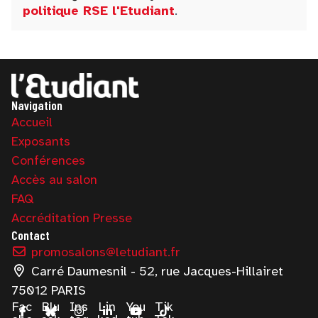
politique RSE l'Etudiant
.
Navigation
Accueil
Exposants
Conférences
Accès au salon
FAQ
Accréditation Presse
Contact
promosalons@letudiant.fr
Carré Daumesnil - 52, rue Jacques-Hillairet
75012 PARIS
Fac
Blu
Ins
Lin
You
Tik